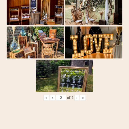
5
3
4
1
2
«
‹
of
2
›
»