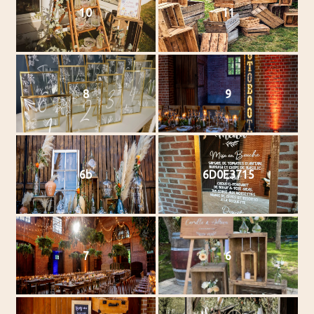
10
11
8
9
6b
6D0E3715
7
6